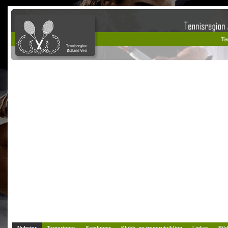
Nyheter
Turneringer
Samlinger
Klubb- og trenerutvikling
Linker
Bild