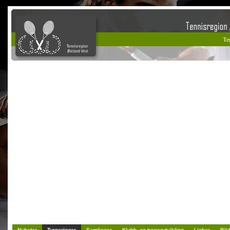
Nyheter
Turneringer
Samlinger
Klubb- og trenerutvikling
Linker
Bild