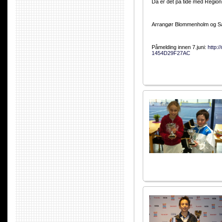
Da er det på tide med Region
Arrangør Blommenholm og Sa
Påmelding innen 7.juni:
http:
1454D29F27AC