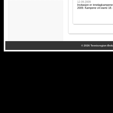
12.09.2009
Invitasjon er innelagkampene 
2009. Kampene vil starte 18. 
© 2026
Tennisregion Østl